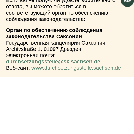
Если вы не получили удовлетворительного
ответа, вы можете обратиться в
соответствующий орган по обеспечению
соблюдения законодательства:
Орган по обеспечению соблюдения
законодательства Саксонии
Государственная канцелярия Саксонии
Archivstraße 1, 01097 Дрезден
Электронная почта:
durchsetzungsstelle@sk.sachsen.de
Веб-сайт:
www.durchsetzungsstelle.sachsen.de
Школьны
Выходные
Поддержк
й музей
данные
а:
Дрездена
защита
Сайт был
e. V.
данных
создан при
Счет для
доступнос
Seminarstr
поддержке
пожертво
ть
aße 11
:
ваний: