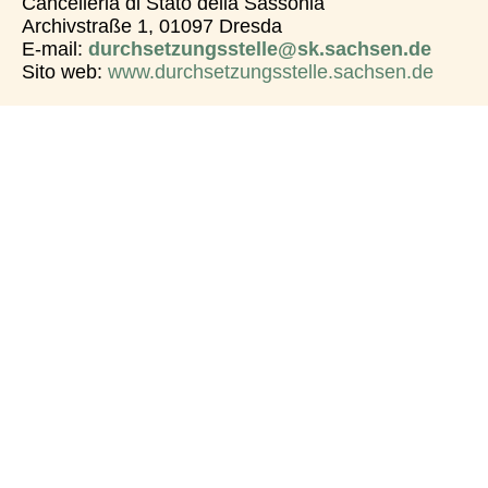
Cancelleria di Stato della Sassonia
Archivstraße 1, 01097 Dresda
E-mail:
durchsetzungsstelle@sk.sachsen.de
Sito web:
www.durchsetzungsstelle.sachsen.de
Museo
Note legali
Promozion
Conto
scolastico
Protezione
e:
corrente
di Dresda
dei dati
per le
Il sito web è
e. V.
Accessibilit
donazioni:
stato
à
Schulmuse
Seminarstr
promosso
um
aße 11
© 1997-
da:
Dresden
01067
2026
e.V.
Dresda
SCHULMU
IBAN:
Germania
SEUM
DE90 8505
DRESDEN
0300 3120
+49 351
0345 24
2130156
BIC:
info@schul
OSDDDE8
museum-